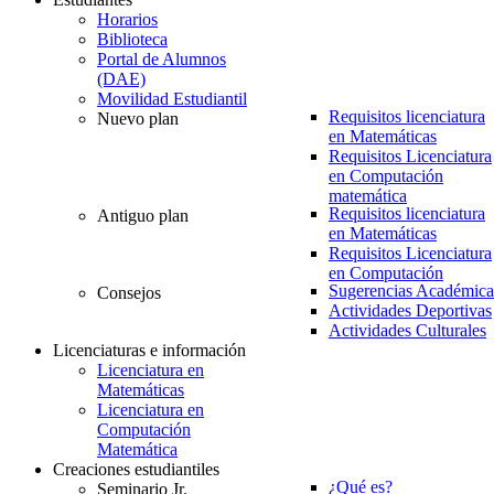
Horarios
Biblioteca
Portal de Alumnos
(DAE)
Movilidad Estudiantil
Requisitos licenciatura
Nuevo plan
en Matemáticas
Requisitos Licenciatura
en Computación
matemática
Requisitos licenciatura
Antiguo plan
en Matemáticas
Requisitos Licenciatura
en Computación
Sugerencias Académica
Consejos
Actividades Deportivas
Actividades Culturales
Licenciaturas e información
Licenciatura en
Matemáticas
Licenciatura en
Computación
Matemática
Creaciones estudiantiles
¿Qué es?
Seminario Jr.