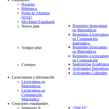
Horarios
Biblioteca
Portal de Alumnos
(DAE)
Movilidad Estudiantil
Requisitos licenciatura
Nuevo plan
en Matemáticas
Requisitos Licenciatura
en Computación
matemática
Requisitos licenciatura
Antiguo plan
en Matemáticas
Requisitos Licenciatura
en Computación
Sugerencias Académica
Consejos
Actividades Deportivas
Actividades Culturales
Licenciaturas e información
Licenciatura en
Matemáticas
Licenciatura en
Computación
Matemática
Creaciones estudiantiles
¿Qué es?
Seminario Jr.