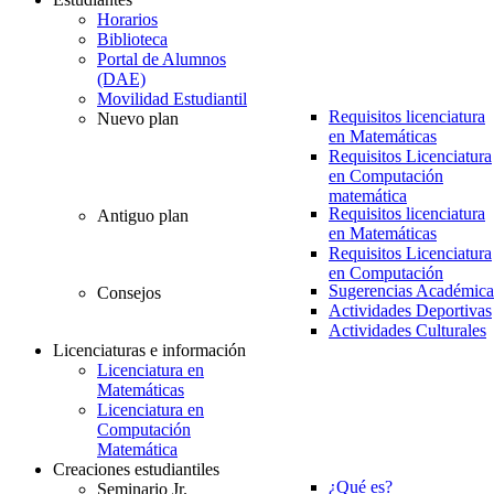
Horarios
Biblioteca
Portal de Alumnos
(DAE)
Movilidad Estudiantil
Requisitos licenciatura
Nuevo plan
en Matemáticas
Requisitos Licenciatura
en Computación
matemática
Requisitos licenciatura
Antiguo plan
en Matemáticas
Requisitos Licenciatura
en Computación
Sugerencias Académica
Consejos
Actividades Deportivas
Actividades Culturales
Licenciaturas e información
Licenciatura en
Matemáticas
Licenciatura en
Computación
Matemática
Creaciones estudiantiles
¿Qué es?
Seminario Jr.