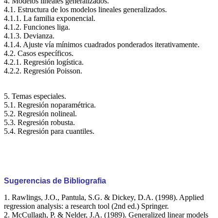
4. Modelos lineales generalizados.
4.1. Estructura de los modelos lineales generalizados.
4.1.1. La familia exponencial.
4.1.2. Funciones liga.
4.1.3. Devianza.
4.1.4. Ajuste vía mínimos cuadrados ponderados iterativamente.
4.2. Casos específicos.
4.2.1. Regresión logística.
4.2.2. Regresión Poisson.
5. Temas especiales.
5.1. Regresión noparamétrica.
5.2. Regresión nolineal.
5.3. Regresión robusta.
5.4. Regresión para cuantiles.
Sugerencias de Bibliografia
1. Rawlings, J.O., Pantula, S.G. & Dickey, D.A. (1998). Applied
regression analysis: a research tool (2nd ed.) Springer.
2. McCullagh, P. & Nelder, J.A. (1989). Generalized linear models