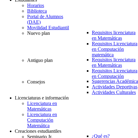
Horarios
Biblioteca
Portal de Alumnos
(DAE)
Movilidad Estudiantil
Requisitos licenciatura
Nuevo plan
en Matemáticas
Requisitos Licenciatura
en Computación
matemática
Requisitos licenciatura
Antiguo plan
en Matemáticas
Requisitos Licenciatura
en Computación
Sugerencias Académica
Consejos
Actividades Deportivas
Actividades Culturales
Licenciaturas e información
Licenciatura en
Matemáticas
Licenciatura en
Computación
Matemática
Creaciones estudiantiles
¿Qué es?
Seminario Jr.