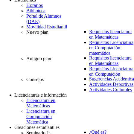
Horarios
Biblioteca
Portal de Alumnos
(DAE)
Movilidad Estudiantil
Requisitos licenciatura
Nuevo plan
en Matemáticas
Requisitos Licenciatura
en Computación
matemática
Requisitos licenciatura
Antiguo plan
en Matemáticas
Requisitos Licenciatura
en Computación
Sugerencias Académica
Consejos
Actividades Deportivas
Actividades Culturales
Licenciaturas e información
Licenciatura en
Matemáticas
Licenciatura en
Computación
Matemática
Creaciones estudiantiles
¿Qué es?
Seminario Jr.