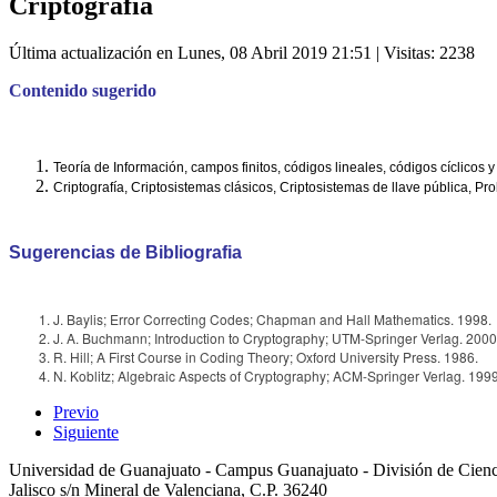
Criptografia
Última actualización en Lunes, 08 Abril 2019 21:51
| Visitas: 2238
Contenido sugerido
Teoría de Información, campos finitos, códigos lineales, códigos cíclico
Criptografía, Criptosistemas clásicos, Criptosistemas de llave pública, Pr
Sugerencias de Bibliografia
J. Baylis; Error Correcting Codes; Chapman and Hall Mathematics. 1998.
J. A. Buchmann; Introduction to Cryptography; UTM-Springer Verlag. 2000
R. Hill; A First Course in Coding Theory; Oxford University Press. 1986.
N. Koblitz; Algebraic Aspects of Cryptography; ACM-Springer Verlag. 1999
Previo
Siguiente
Universidad de Guanajuato - Campus Guanajuato - División de Cienc
Jalisco s/n Mineral de Valenciana, C.P. 36240