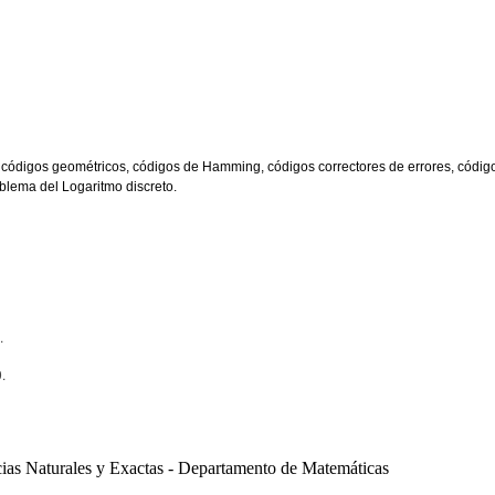
s y códigos geométricos, códigos de Hamming, códigos correctores de errores, códi
oblema del Logaritmo discreto.
.
.
ias Naturales y Exactas - Departamento de Matemáticas