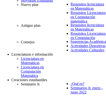
Movilidad Estudiantil
Requisitos licenciatura
Nuevo plan
en Matemáticas
Requisitos Licenciatura
en Computación
matemática
Requisitos licenciatura
Antiguo plan
en Matemáticas
Requisitos Licenciatura
en Computación
Sugerencias Académica
Consejos
Actividades Deportivas
Actividades Culturales
Licenciaturas e información
Licenciatura en
Matemáticas
Licenciatura en
Computación
Matemática
Creaciones estudiantiles
¿Qué es?
Seminario Jr.
Seminarios Jr. enero -
junio 2022