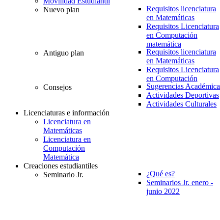
Movilidad Estudiantil
Requisitos licenciatura
Nuevo plan
en Matemáticas
Requisitos Licenciatura
en Computación
matemática
Requisitos licenciatura
Antiguo plan
en Matemáticas
Requisitos Licenciatura
en Computación
Sugerencias Académica
Consejos
Actividades Deportivas
Actividades Culturales
Licenciaturas e información
Licenciatura en
Matemáticas
Licenciatura en
Computación
Matemática
Creaciones estudiantiles
¿Qué es?
Seminario Jr.
Seminarios Jr. enero -
junio 2022