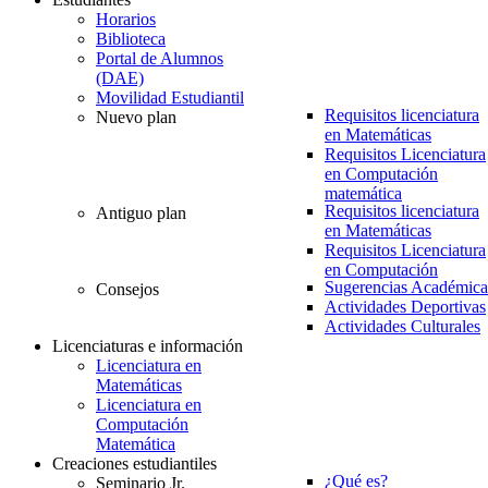
Horarios
Biblioteca
Portal de Alumnos
(DAE)
Movilidad Estudiantil
Requisitos licenciatura
Nuevo plan
en Matemáticas
Requisitos Licenciatura
en Computación
matemática
Requisitos licenciatura
Antiguo plan
en Matemáticas
Requisitos Licenciatura
en Computación
Sugerencias Académica
Consejos
Actividades Deportivas
Actividades Culturales
Licenciaturas e información
Licenciatura en
Matemáticas
Licenciatura en
Computación
Matemática
Creaciones estudiantiles
¿Qué es?
Seminario Jr.