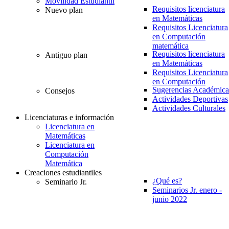
Movilidad Estudiantil
Requisitos licenciatura
Nuevo plan
en Matemáticas
Requisitos Licenciatura
en Computación
matemática
Requisitos licenciatura
Antiguo plan
en Matemáticas
Requisitos Licenciatura
en Computación
Sugerencias Académica
Consejos
Actividades Deportivas
Actividades Culturales
Licenciaturas e información
Licenciatura en
Matemáticas
Licenciatura en
Computación
Matemática
Creaciones estudiantiles
¿Qué es?
Seminario Jr.
Seminarios Jr. enero -
junio 2022