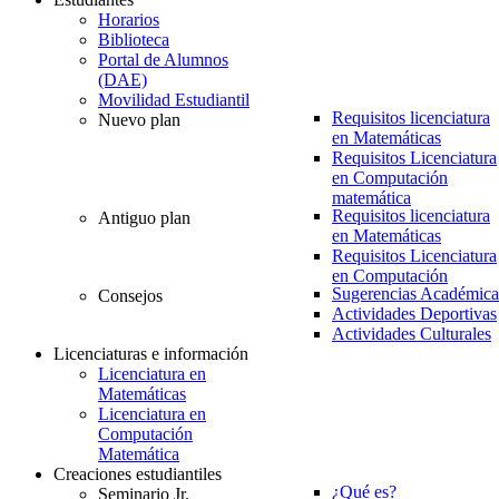
Horarios
Biblioteca
Portal de Alumnos
(DAE)
Movilidad Estudiantil
Requisitos licenciatura
Nuevo plan
en Matemáticas
Requisitos Licenciatura
en Computación
matemática
Requisitos licenciatura
Antiguo plan
en Matemáticas
Requisitos Licenciatura
en Computación
Sugerencias Académica
Consejos
Actividades Deportivas
Actividades Culturales
Licenciaturas e información
Licenciatura en
Matemáticas
Licenciatura en
Computación
Matemática
Creaciones estudiantiles
¿Qué es?
Seminario Jr.