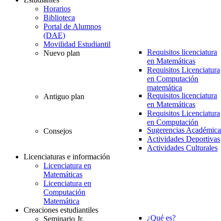
Horarios
Biblioteca
Portal de Alumnos
(DAE)
Movilidad Estudiantil
Requisitos licenciatura
Nuevo plan
en Matemáticas
Requisitos Licenciatura
en Computación
matemática
Requisitos licenciatura
Antiguo plan
en Matemáticas
Requisitos Licenciatura
en Computación
Sugerencias Académica
Consejos
Actividades Deportivas
Actividades Culturales
Licenciaturas e información
Licenciatura en
Matemáticas
Licenciatura en
Computación
Matemática
Creaciones estudiantiles
¿Qué es?
Seminario Jr.