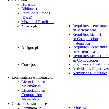
Horarios
Biblioteca
Portal de Alumnos
(DAE)
Movilidad Estudiantil
Requisitos licenciatura
Nuevo plan
en Matemáticas
Requisitos Licenciatura
en Computación
matemática
Requisitos licenciatura
Antiguo plan
en Matemáticas
Requisitos Licenciatura
en Computación
Sugerencias Académica
Consejos
Actividades Deportivas
Actividades Culturales
Licenciaturas e información
Licenciatura en
Matemáticas
Licenciatura en
Computación
Matemática
Creaciones estudiantiles
¿Qué es?
Seminario Jr.